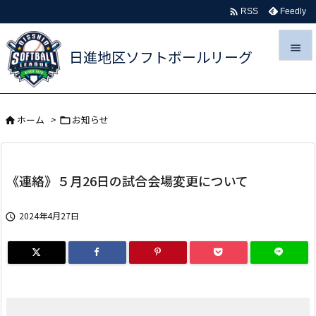

Feedly
RSS

日進地区ソフトボールリーグ

メニュ
ホーム
>
お知らせ



サイド

《連絡》５月26日の試合会場変更について
前へ

2024年4月27日

次へ

検索