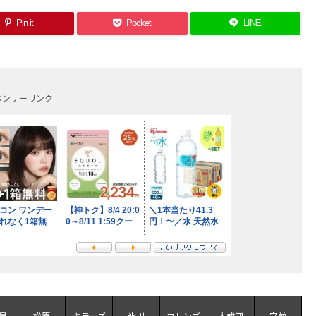
Pin it
Pocket
LINE
ポンサーリンク
見
松原
キラーズ
氷川
フレンズ
大成四
宮前