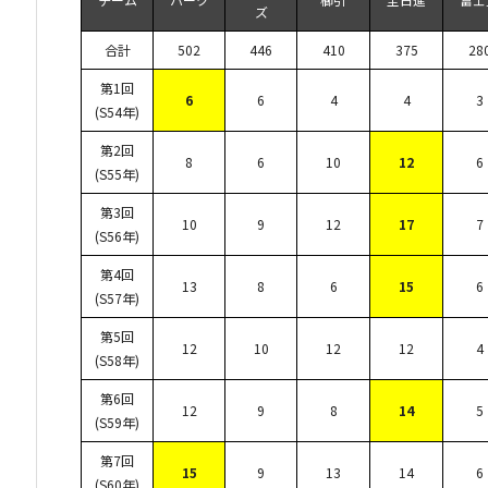
ズ
合計
502
446
410
375
28
第1回
6
6
4
4
3
(S54年)
第2回
8
6
10
12
6
(S55年)
第3回
10
9
12
17
7
(S56年)
第4回
13
8
6
15
6
(S57年)
第5回
12
10
12
12
4
(S58年)
第6回
12
9
8
14
5
(S59年)
第7回
15
9
13
14
6
(S60年)