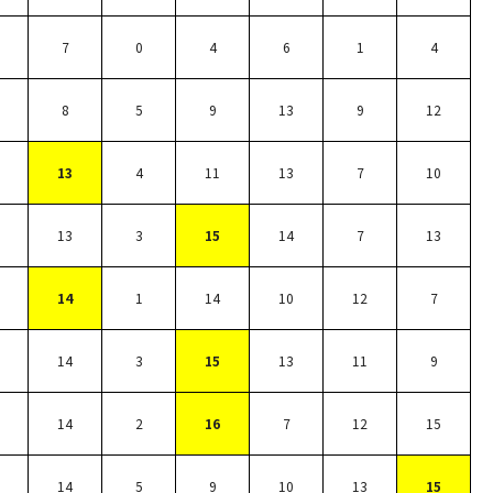
7
0
4
6
1
4
8
5
9
13
9
12
13
4
11
13
7
10
13
3
15
14
7
13
14
1
14
10
12
7
14
3
15
13
11
9
14
2
16
7
12
15
14
5
9
10
13
15