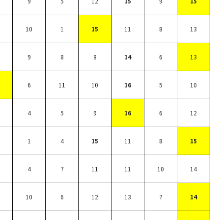
9
5
12
15
9
15
10
1
15
11
8
13
9
8
8
14
6
13
6
11
10
16
5
10
4
5
9
16
6
12
1
4
15
11
8
15
4
7
11
11
10
14
10
6
12
13
7
14