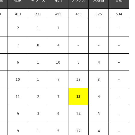
0
413
221
499
469
325
534
2
1
1
–
–
–
7
0
4
–
–
–
6
1
10
9
4
–
10
1
7
13
8
–
11
2
7
13
4
–
9
3
9
14
3
–
9
1
5
12
4
–