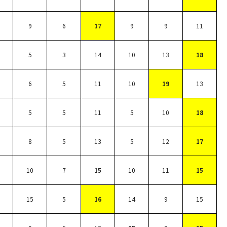
9
6
17
9
9
11
5
3
14
10
13
18
6
5
11
10
19
13
5
5
11
5
10
18
8
5
13
5
12
17
10
7
15
10
11
15
15
5
16
14
9
15