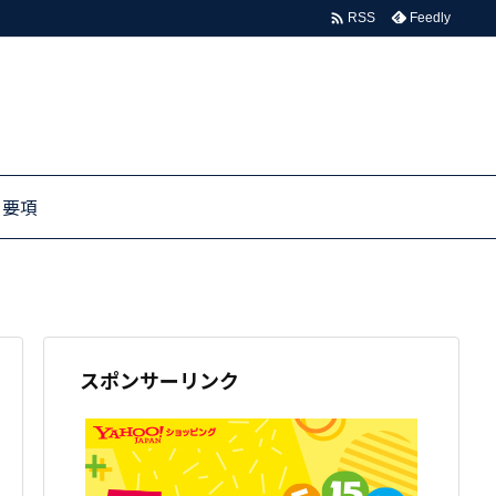

Feedly
RSS
る要項
スポンサーリンク