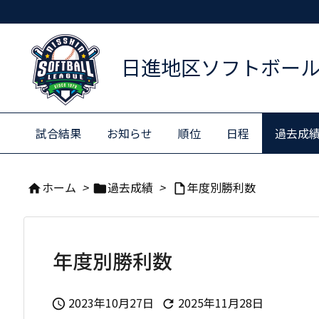
日進地区ソフトボー
試合結果
お知らせ
順位
日程
過去成
ホーム
>
過去成績
>
年度別勝利数



年度別勝利数
2023年10月27日
2025年11月28日

