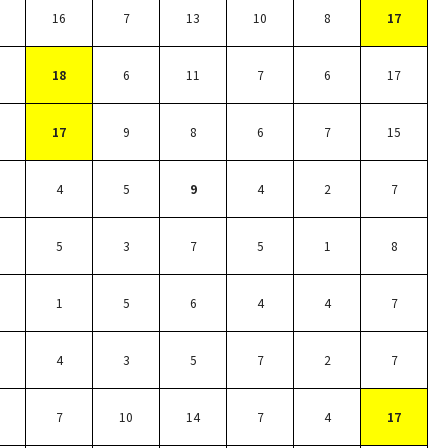
16
7
13
10
8
17
18
6
11
7
6
17
17
9
8
6
7
15
4
5
9
4
2
7
5
3
7
5
1
8
1
5
6
4
4
7
4
3
5
7
2
7
7
10
14
7
4
17