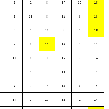
7
2
8
17
10
18
8
11
8
12
6
16
9
9
11
8
5
18
7
8
15
10
2
15
10
6
10
15
8
14
9
5
13
13
7
15
7
7
14
13
6
15
14
3
10
12
2
14