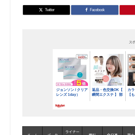
Twitter
Facebook
ス
ライナー
チーム
パーク
櫛引
全日進
富士