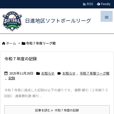

Feedly
RSS

日進地区ソフトボールリーグ

メニュ
ホーム
>
令和７年度リーグ戦



サイド
令和７年度の記録

前へ
2025年11月28日
お知らせ
お知らせ
,
令和７年度リーグ戦




,
記録
次へ

令和７年度に達成した記録は以下の通りです。 優勝 櫛引（２年振り５
検索
回目） 通算勝利数 櫛引 ...
記事を読む
令和７年度の記録