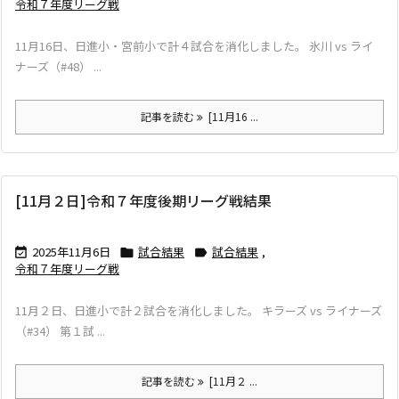
令和７年度リーグ戦
11月16日、日進小・宮前小で計４試合を消化しました。 氷川 vs ライ
ナーズ（#48） ...
記事を読む
[11月16 ...
[11月２日]令和７年度後期リーグ戦結果
2025年11月6日
試合結果
試合結果
,



令和７年度リーグ戦
11月２日、日進小で計２試合を消化しました。 キラーズ vs ライナーズ
（#34） 第１試 ...
記事を読む
[11月２ ...