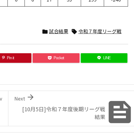
試合結果
令和７年度リーグ戦


Pin it
Pocket
LINE

v
Next
[10月5日]令和７年度後期リーグ戦
結果