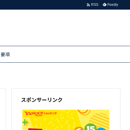

Feedly
RSS
る要項
スポンサーリンク