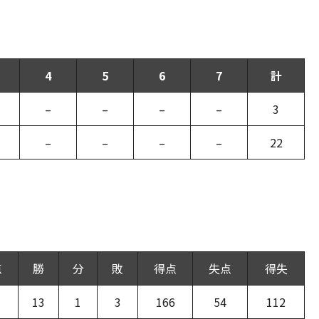
4
5
6
7
計
–
–
–
–
3
–
–
–
–
22
点
勝
分
敗
得点
失点
得失
13
1
3
166
54
112