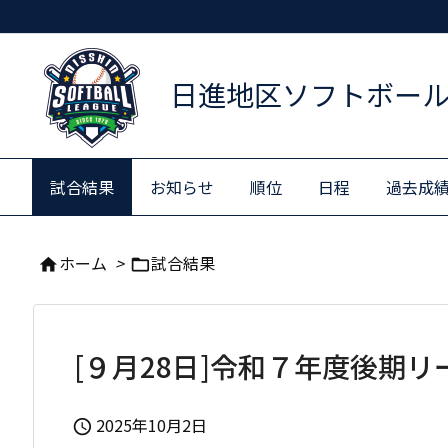
日進地区ソフトボー
試合結果
お知らせ
順位
日程
過去成
ホーム
>
試合結果


[９月28日]令和７年度後期
2025年10月2日
