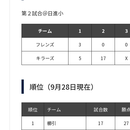
第２試合＠日進小
チーム
1
2
3
フレンズ
3
0
0
キラーズ
5
17
X
順位（9月28日現在）
順位
チーム
試合数
勝
1
櫛引
17
27