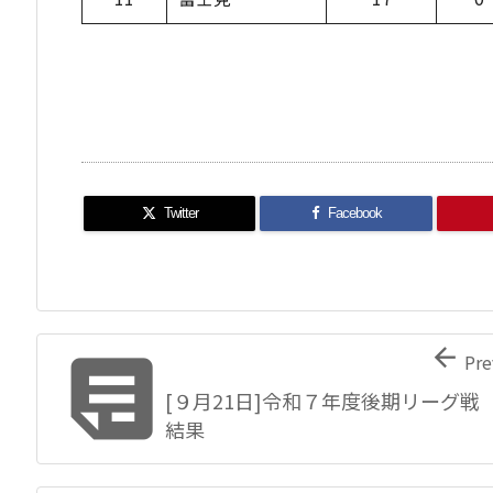
Twitter
Facebook


Pre
[９月21日]令和７年度後期リーグ戦
結果