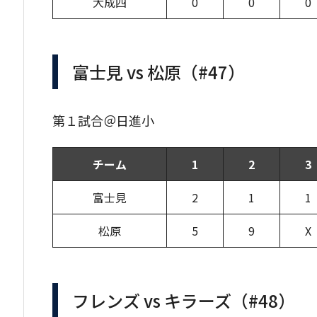
大成四
0
0
0
富士見 vs 松原（#47）
第１試合＠日進小
チーム
1
2
3
富士見
2
1
1
松原
5
9
X
フレンズ vs キラーズ（#48）