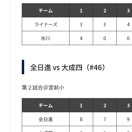
チーム
1
2
3
ライナーズ
3
3
4
氷川
4
0
0
全日進 vs 大成四（#46）
第２試合＠宮前小
チーム
1
2
3
全日進
8
7
9