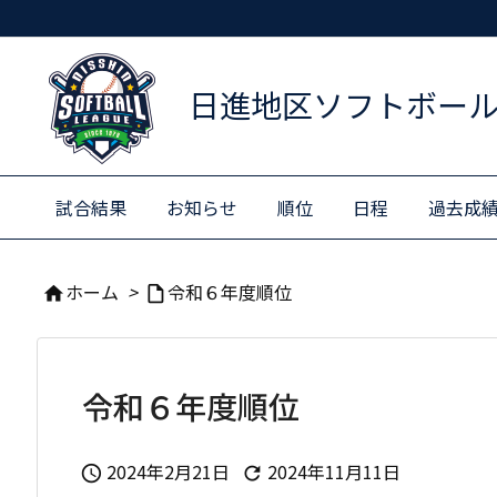
日進地区ソフトボー
試合結果
お知らせ
順位
日程
過去成
ホーム
>
令和６年度順位


令和６年度順位
2024年2月21日
2024年11月11日

