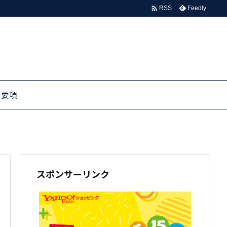

Feedly
RSS
る要項
スポンサーリンク