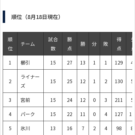
順位（8月18日現在）
順
試合
勝
得
チーム
勝
分
敗
位
数
点
点
1
櫛引
15
27
13
1
1
129
4
ライナー
2
15
25
12
1
2
130
5
ズ
3
宮前
15
24
12
0
3
211
5
4
パーク
15
22
11
0
4
127
12
5
氷川
13
16
7
2
4
98
8