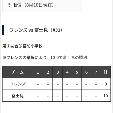
5.
順位（8月18日現在）
フレンズ vs 富士見（#33）
第１試合＠宮前小学校
※フレンズの棄権により、10-0で富士見の勝利
チーム
1
2
3
4
5
6
7
計
フレンズ
–
–
–
–
–
–
–
0
富士見
–
–
–
–
–
–
–
10