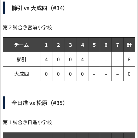
櫛引 vs 大成四（#34）
第２試合＠宮前小学校
チーム
1
2
3
4
5
6
7
計
櫛引
4
0
0
4
–
–
–
8
大成四
0
0
0
0
–
–
–
0
全日進 vs 松原（#35）
第１試合＠日進小学校