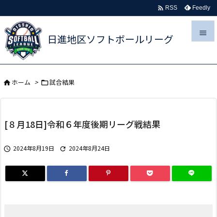

Feedly
RSS

日進地区ソフトボールリーグ

メニュ
ホーム
>
試合結果



サイド

[８月18日]令和６年度後期リーグ戦結果
前へ

2024年8月19日
2024年8月24日


次へ

検索