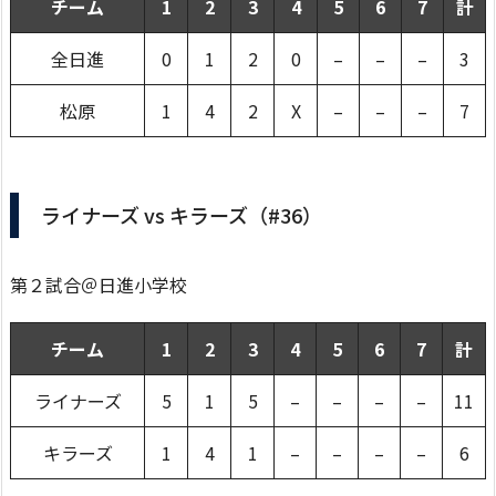
チーム
1
2
3
4
5
6
7
計
全日進
0
1
2
0
–
–
–
3
松原
1
4
2
X
–
–
–
7
ライナーズ vs キラーズ（#36）
第２試合＠日進小学校
チーム
1
2
3
4
5
6
7
計
ライナーズ
5
1
5
–
–
–
–
11
キラーズ
1
4
1
–
–
–
–
6