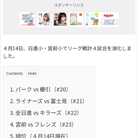
スポンサーリンク
４月14日、日進小・宮前小でリーグ戦計４試合を消化しま
した。
Contents
1.
パーク vs 櫛引（#20）
2.
ライナーズ vs 富士見（#21）
3.
全日進 vs キラーズ（#22）
4.
宮前 vs フレンズ（#23）
5.
順位（４月14日現在）