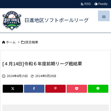

Feedly
RSS

日進地区ソフトボールリーグ

メニュ
ホーム
>
試合結果



サイド

[４月14日]令和６年度前期リーグ戦結果
前へ

2024年4月15日
2024年5月20日


次へ

検索