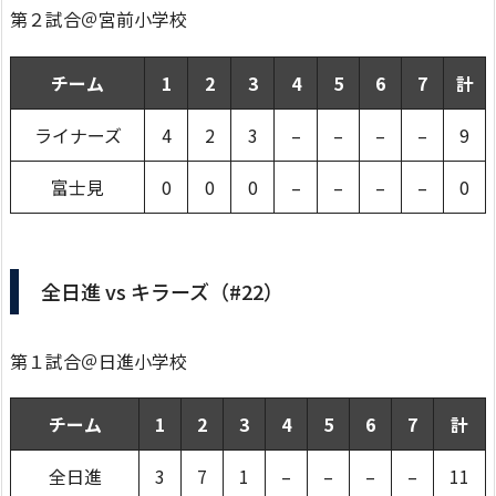
第２試合＠宮前小学校
チーム
1
2
3
4
5
6
7
計
ライナーズ
4
2
3
–
–
–
–
9
富士見
0
0
0
–
–
–
–
0
全日進 vs キラーズ（#22）
第１試合＠日進小学校
チーム
1
2
3
4
5
6
7
計
全日進
3
7
1
–
–
–
–
11