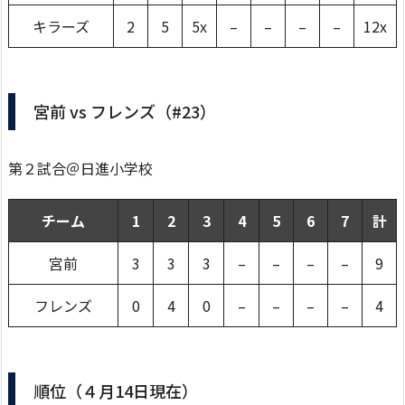
キラーズ
2
5
5x
–
–
–
–
12x
宮前 vs フレンズ（#23）
第２試合＠日進小学校
チーム
1
2
3
4
5
6
7
計
宮前
3
3
3
–
–
–
–
9
フレンズ
0
4
0
–
–
–
–
4
順位（４月14日現在）