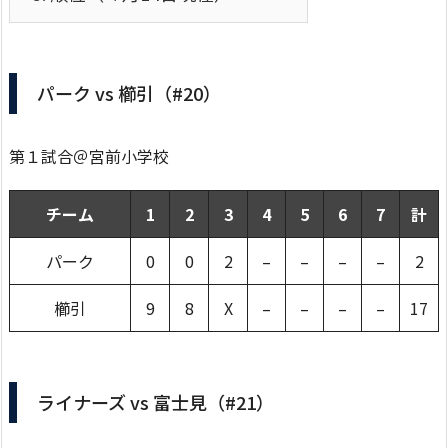
パーク vs 櫛引（#20）
第１試合＠宮前小学校
チーム
1
2
3
4
5
6
7
計
パーク
0
0
2
–
–
–
–
2
櫛引
9
8
X
–
–
–
–
17
ライナーズ vs 富士見（#21）