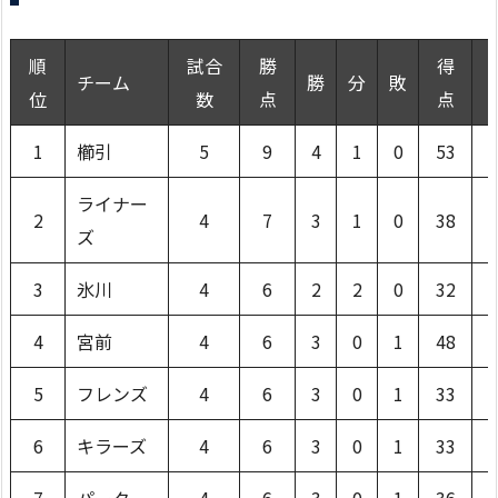
順
試合
勝
得
チーム
勝
分
敗
位
数
点
点
1
櫛引
5
9
4
1
0
53
ライナー
2
4
7
3
1
0
38
ズ
3
氷川
4
6
2
2
0
32
4
宮前
4
6
3
0
1
48
5
フレンズ
4
6
3
0
1
33
6
キラーズ
4
6
3
0
1
33